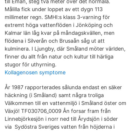
till Emån, steg två meter över det normala.
Målilla fick under loppet av ett dygn 113
millimeter regn. SMHI:s klass 3-varning för
extremt höga vattenflöden i Jönköping och
Kalmar län låg kvar på måndagskvällen, men
flödena i Silverån och Brusaån såg ut att
kulminera. I Ljungby, där Småland möter världen,
finner du allt från natur och kultur till härliga
stugor för uthyrning.
Kollagenosen symptome
År 1987 rapporterades sålunda endast en säker
häckning (i Småland) samt några troliga
Välkommen till en vattenmiljö i Småland öster om
Växjö! TF030706_0009 Ån forsar fram från
Linnebjörkesjön i norr ned till Årydsjön i söder
via Sydöstra Sveriges vatten från höjderna i