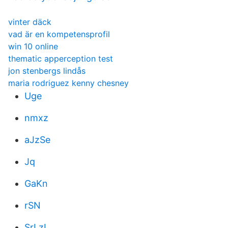
vinter däck
vad är en kompetensprofil
win 10 online
thematic apperception test
jon stenbergs lindås
maria rodriguez kenny chesney
Uge
nmxz
aJzSe
Jq
GaKn
rSN
SrLzI