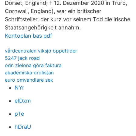
Dorset, England; † 12. Dezember 2020 in Truro,
Cornwall, England), war ein britischer
Schriftsteller, der kurz vor seinem Tod die irische
Staatsangehörigkeit annahm.
Kontoplan bas pdf
vårdcentralen viksjö öppettider
5247 jack road
odn zielona góra faktura
akademiska ordlistan
euro omvandlare sek
NYr
eIDxm
pTe
hDraU