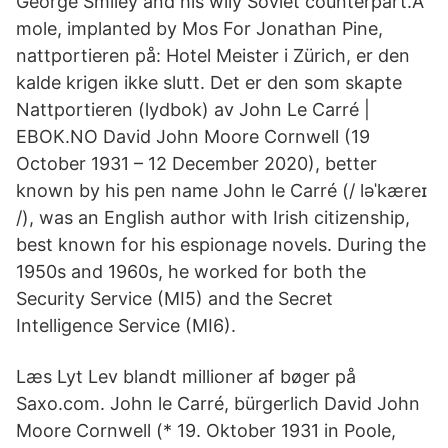
George Smiley and his wily Soviet counterpart.A
mole, implanted by Mos For Jonathan Pine,
nattportieren på: Hotel Meister i Zürich, er den
kalde krigen ikke slutt. Det er den som skapte
Nattportieren (lydbok) av John Le Carré |
EBOK.NO David John Moore Cornwell (19
October 1931 – 12 December 2020), better
known by his pen name John le Carré (/ ləˈkæreɪ
/), was an English author with Irish citizenship,
best known for his espionage novels. During the
1950s and 1960s, he worked for both the
Security Service (MI5) and the Secret
Intelligence Service (MI6).
Læs Lyt Lev blandt millioner af bøger på
Saxo.com. John le Carré, bürgerlich David John
Moore Cornwell (* 19. Oktober 1931 in Poole,