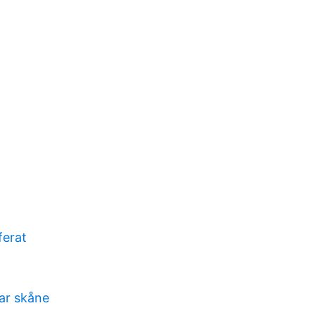
ferat
gar skåne