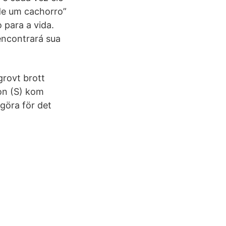
 de um cachorro”
 para a vida.
encontrará sua
grovt brott
on (S) kom
göra för det