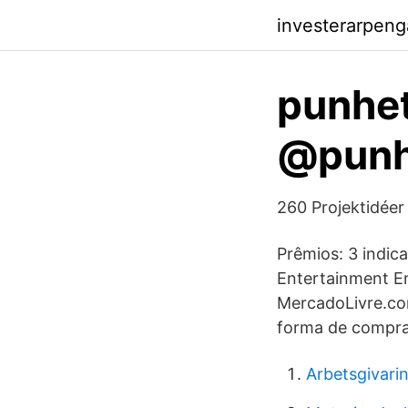
investerarpen
punhet
@punh
260 Projektidéer 
Prêmios: 3 indica
Entertainment En
MercadoLivre.com
forma de comprar
Arbetsgivari