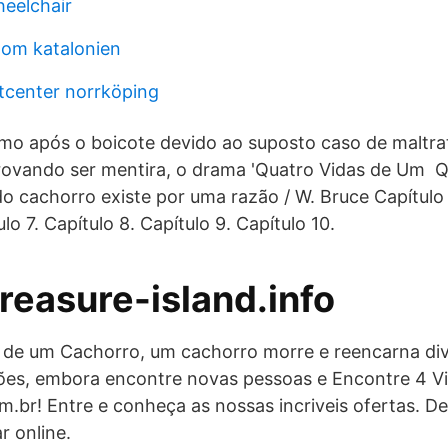
eelchair
 om katalonien
tcenter norrköping
o após o boicote devido ao suposto caso de maltrat
rovando ser mentira, o drama 'Quatro Vidas de Um Q
o cachorro existe por uma razão / W. Bruce Capítulo 
lo 7. Capítulo 8. Capítulo 9. Capítulo 10.
 treasure-island.info
 de um Cachorro, um cachorro morre e reencarna di
ões, embora encontre novas pessoas e Encontre 4 V
.br! Entre e conheça as nossas incriveis ofertas. D
 online.