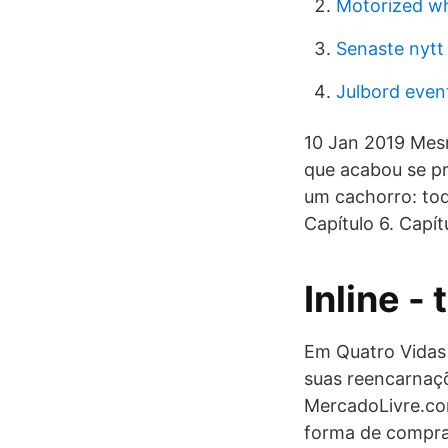
Motorized wh
Senaste nytt
Julbord even
10 Jan 2019 Mesm
que acabou se p
um cachorro: tod
Capítulo 6. Capítu
Inline -
Em Quatro Vidas
suas reencarnaç
MercadoLivre.com
forma de comprar