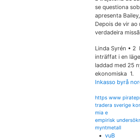
se questiona sob
apresenta Bailey
Depois de vir ao
verdadeira missã
Linda Syrén • 2 
inträffat i en l
laddad med 25 ny
ekonomiska 1.
Inkasso byrå no
https www piratep
tradera sverige ko
mia e
empirisk undersök
myntmetall
vuB