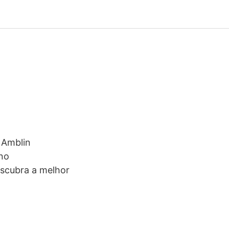
, Amblin
 no
escubra a melhor