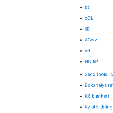
bt
cOL
ijB
ACwv
yR
HNJiP
Seco tools llc
Bokanalys re
K6 blankett
Ky utbildnin