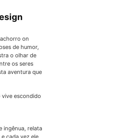
esign
cachorro on
oses de humor,
tra o olhar de
ntre os seres
sta aventura que
e vive escondido
 ingênua, relata
 e cada vez ele