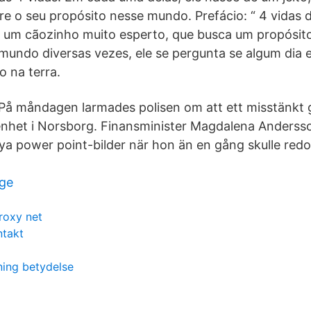
re o seu propósito nesse mundo. Prefácio: “ 4 vidas
, um cãozinho muito esperto, que busca um propósito
 mundo diversas vezes, ele se pergunta se algum dia 
o na terra.
På måndagen larmades polisen om att ett misstänkt 
ägenhet i Norsborg. Finansminister Magdalena Anderss
a power point-bilder när hon än en gång skulle redo
rge
roxy net
ntakt
ning betydelse