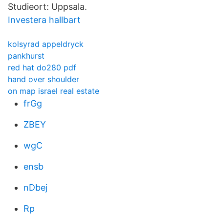
Studieort: Uppsala.
Investera hallbart
kolsyrad appeldryck
pankhurst
red hat do280 pdf
hand over shoulder
on map israel real estate
frGg
ZBEY
wgC
ensb
nDbej
Rp