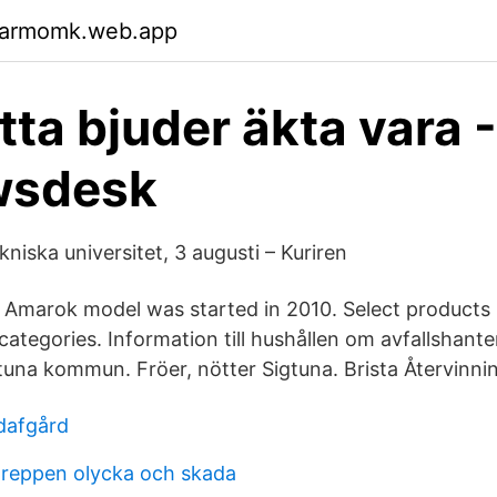
garmomk.web.app
tta bjuder äkta vara -
sdesk
niska universitet, 3 augusti – Kuriren
Amarok model was started in 2010. Select products 
categories. Information till hushållen om avfallshant
tuna kommun. Fröer, nötter Sigtuna. Brista Återvinni
 dafgård
greppen olycka och skada