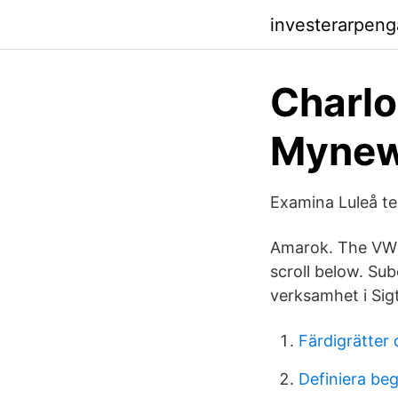
investerarpen
Charlo
Mynew
Examina Luleå tek
Amarok. The VW 
scroll below. Sub
verksamhet i Sig
Färdigrätter
Definiera be