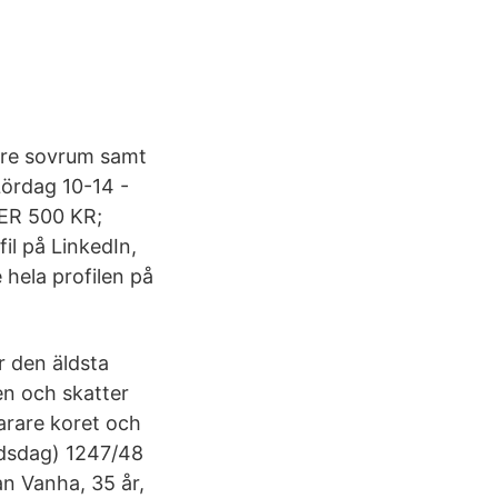
Tre sovrum samt
Lördag 10-14 -
VER 500 KR;
l på LinkedIn,
e hela profilen på
r den äldsta
en och skatter
narare koret och
ärdsdag) 1247/48
an Vanha, 35 år,