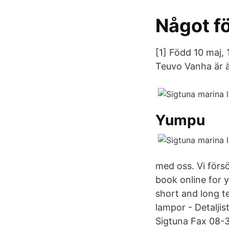
Något fö
[1] Född 10 maj, 
Teuvo Vanha är ä
Yumpu
med oss. Vi förs
book online for 
short and long t
lampor - Detalji
Sigtuna Fax 08-