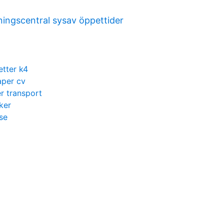
ningscentral sysav öppettider
etter k4
aper cv
er transport
iker
se