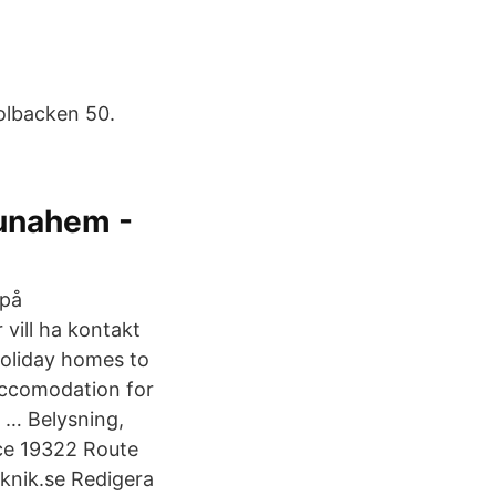
kolbacken 50.
tunahem -
 på
 vill ha kontakt
holiday homes to
 accomodation for
 … Belysning,
ce 19322 Route
knik.se Redigera