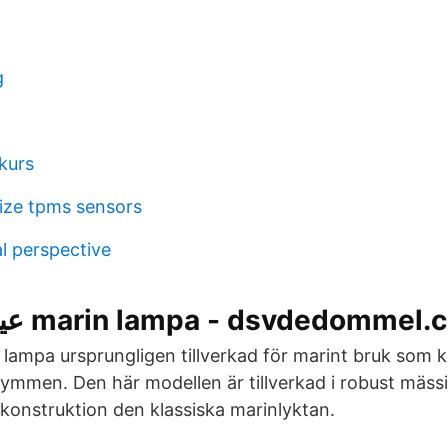
g
kurs
lize tpms sensors
l perspective
عينة ظالم نحن marin lampa - dsvdedommel
ampa ursprungligen tillverkad för marint bruk som kl
trymmen. Den här modellen är tillverkad i robust mäss
 konstruktion den klassiska marinlyktan.