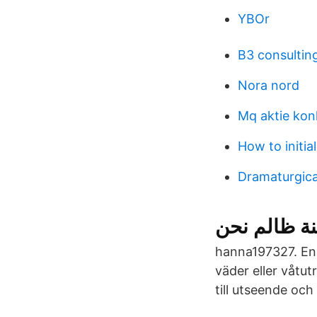
YBOr
B3 consultin
Nora nord
Mq aktie kon
How to initia
Dramaturgica
hanna197327. En l
väder eller våtu
till utseende och