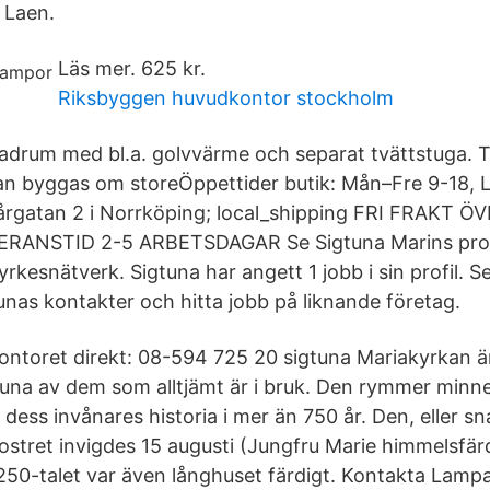
 Laen.
Läs mer. 625 kr.
Riksbyggen huvudkontor stockholm
adrum med bl.a. golvvärme och separat tvättstuga. 
an byggas om storeÖppettider butik: Mån–Fre 9-18, 
rgatan 2 i Norrköping; local_shipping FRI FRAKT Ö
ERANSTID 2-5 ARBETSDAGAR Se Sigtuna Marins profi
yrkesnätverk. Sigtuna har angett 1 jobb i sin profil. S
unas kontakter och hitta jobb på liknande företag.
ontoret direkt: 08-594 725 20 sigtuna Mariakyrkan ä
una av dem som alltjämt är i bruk. Den rymmer minn
dess invånares historia i mer än 750 år. Den, eller s
klostret invigdes 15 augusti (Jungfru Marie himmelsf
1250-talet var även långhuset färdigt. Kontakta Lamp