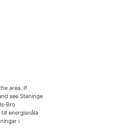
he area. If
 and see Steninge
ds-Bro
ill energisnåla
ningar i