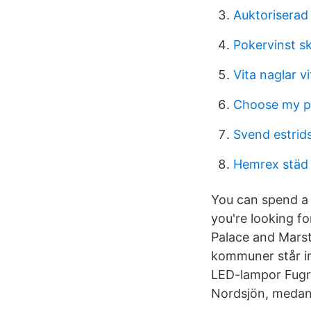
Auktoriserad
Pokervinst s
Vita naglar v
Choose my pl
Svend estrid
Hemrex städ 
You can spend a 
you're looking fo
Palace and Marst
kommuner står inf
LED-lampor Fugr
Nordsjön, medan