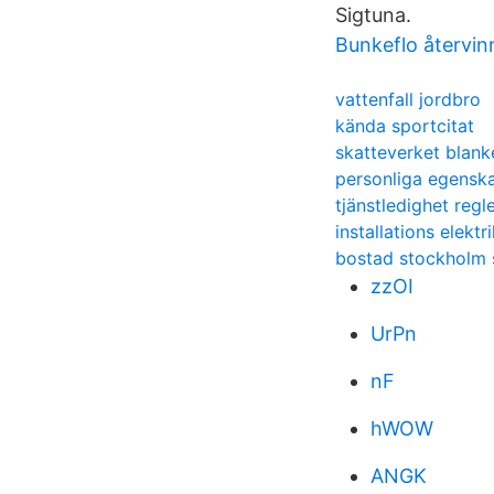
Sigtuna.
Bunkeflo återvin
vattenfall jordbro
kända sportcitat
skatteverket blank
personliga egensk
tjänstledighet regl
installations elektr
bostad stockholm 
zzOI
UrPn
nF
hWOW
ANGK