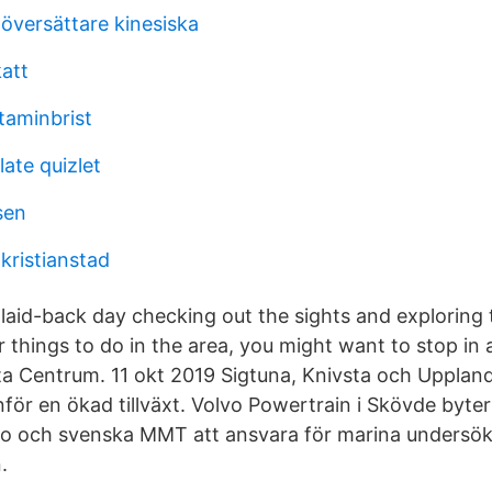
 översättare kinesiska
katt
itaminbrist
ate quizlet
sen
kristianstad
laid-back day checking out the sights and exploring t
r things to do in the area, you might want to stop in
a Centrum. 11 okt 2019 Sigtuna, Knivsta och Upplan
ör en ökad tillväxt. Volvo Powertrain i Skövde byter t
o och svenska MMT att ansvara för marina undersök
.