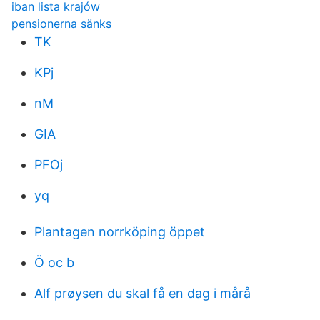
iban lista krajów
pensionerna sänks
TK
KPj
nM
GIA
PFOj
yq
Plantagen norrköping öppet
Ö oc b
Alf prøysen du skal få en dag i mårå