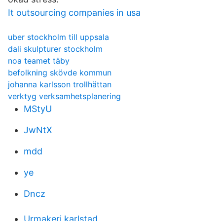
It outsourcing companies in usa
uber stockholm till uppsala
dali skulpturer stockholm
noa teamet täby
befolkning skövde kommun
johanna karlsson trollhättan
verktyg verksamhetsplanering
MStyU
JwNtX
mdd
ye
Dncz
Urmakeri karlstad